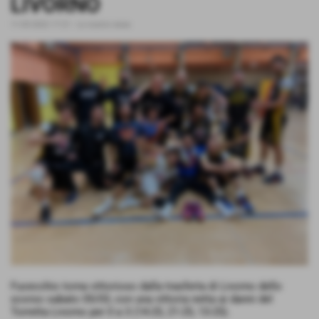
LIVORNO
11-03-2022 17:21
-
Le nostre news
Fucecchio torna vittorioso dalla trasferta di Livorno dello
scorso sabato 05/03, con una vittoria netta ai danni del
Torretta Livorno per 0 a 3 (14-25, 21-25, 13-25).