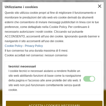
affrontare la partita con la massima carica e determinazione
close
contro questo avversario ostico.
Utilizziamo i cookies
Questo sito utilizza cookie propri al fine di migliorare il funzionamento e
Si prospetta quindi un incontro interessantissimo e tutto da
monitorare le prestazioni del sito web e/o cookie derivati da strumenti
giocare.
esterni che consentono di inviare messaggi pubblicitari in linea con le tue
preferenze, come dettagliato nella Cookie Policy. Per continuare è
Jolly Volley Fucecchio: Caramelli, Pantani, Pasquetti, Salini,
Livecchi, Pertici, Olivieri, Verbeni, Fruet, Macchi, Bottari,
necessario autorizzare i nostri cookie. Cliccando sul pulsante
Galeone, Caciagli, Signorini, Ferretti. All. Cambi, Pascale
ACCONSENTO, acconsenti all'uso dei cookie. Ignorando questo banner e
navigando il sito acconsenti all'uso dei cookie.
Streaming per la sfida contro CUS Pisa, sabato 12/03 a partire
Cookie Policy
-
Privacy Policy
dalle 21:00 sulla nostra pagina Facebook.
Il tuo consenso ha una durata massima di 6 mesi.
Cookie accettati nel consenso: nessun consenso
Forza Ragazzi!
tecnici necessari
I cookie tecnici e necessari aiutano a rendere fruibile un
sito web abilitando funzioni di base come la navigazione
<< precedente
successivo >>
della pagina e l'accesso alle aree protette del sito web. Il
sito web non può funzionare correttamente senza questi
cookie.
A.S.D. VOLLEY FUCECCHIO
VIA PETRARCA, 33 - 50054 - Fucecchio (Firenze)
P.I. 04511350482 C.F 04511350482
volleyfucecchio@gmail.com
ACCETTA I COOKIES NECESSARI