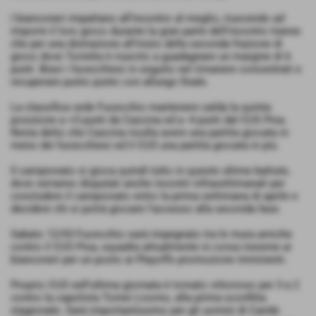
I bianconeri impattano all’incontro al meglio, riuscendo ad
imporre il loro gioco durante la gran parte dell’incontro tranne
che per una distrazione all’inizio della seconda frazione di
gioco dove Torretta è riuscito a guadagnare un margine di 6
punti. Bravi i fucecchiesi in seguito nel rimanere concentrati e
recuperare punto punto con allungo finale.
La classifica vede Fucecchio mantenere salda la quinta
posizione a +5 punti da Cascina ed a -4 punti dal CUS Pisa.
Resta detto che Cascina risulta avere una partita giocata in
meno dei fucecchiesi ed il CUS una partita giocata in più.
Il campionato si gioca quindi tutto in queste ultime battute,
dove verranno disputati anche incontri infrasettimanali per
concludere il campionato entro la prima settimana di aprile e
decidere chi si potrà giocare l’accesso alla seconda fase.
Sabato 12/03 Fucecchio sarà impegnato tra le mura amiche
contro il CUS Pisa, squadra attualmente in corsa insieme ai
bianconeri per un posto ai Playoffs promozione imminenti.
Proprio CUS nell’ultima giornata è tornato vittorioso per 3 a 2
contro la capolista Tomei Livorno, alla prima sconfitta
stagionale. Sarà importantissimo per gli uomini di Cambi