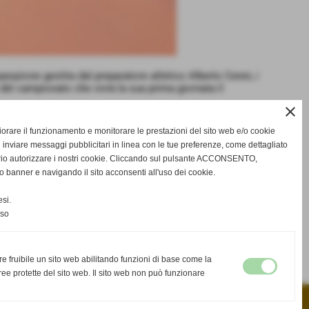
arazione gestita dal preparatore atletico Alberto Cenni, i
 del campionato che vivrà la sua prima giornata il
close
 e Verbeni, che insieme a Guemart e compagni saranno
gliorare il funzionamento e monitorare le prestazioni del sito web e/o cookie
ed anche l´amalgama creatosi in queste sole tre settimane
 inviare messaggi pubblicitari in linea con le tue preferenze, come dettagliato
rio autorizzare i nostri cookie. Cliccando sul pulsante ACCONSENTO,
era vedremo, fisicamente, a che punto sia ogni singolo
o banner e navigando il sito acconsenti all'uso dei cookie.
sia a me che a Nuti, vedere in campo già un bel po´ di
si.
nso
successivo >>
re fruibile un sito web abilitando funzioni di base come la
ee protette del sito web. Il sito web non può funzionare