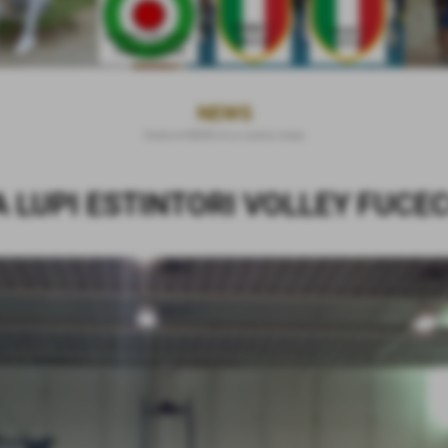
NEWS
Home
>
NEWS
>
Le nostre news
 LUPI ESTINTORI VOLLEY FUCE