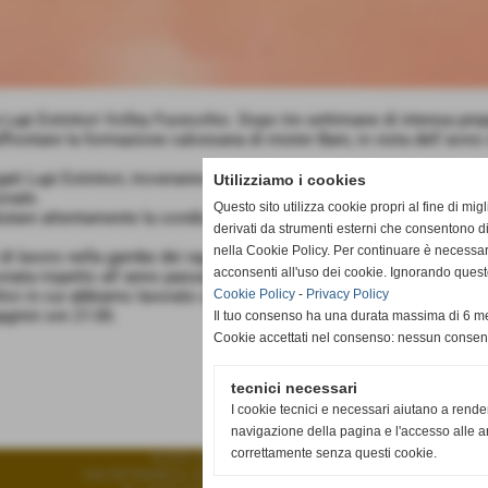
 Lupi Estintori Volley Fucecchio. Dopo tre settimane di intensa prep
frontare la formazione calcesana di mister Bani, in vista dell´avvio
 targati Lupi Estintori, troveranno due care conoscenze, Montagnani
Utilizziamo i cookies
onale.
Questo sito utilizza cookie propri al fine di mi
valutare attentamente la condizione generale di ogni singolo atleta 
derivati da strumenti esterni che consentono di
nella Cookie Policy. Per continuare è necessa
 di lavoro nella gambe dei ragazzi sono notevoli e proprio questa s
acconsenti all'uso dei cookie. Ignorando quest
onata rispetto all´anno passato e proprio per questo ci piacerebbe, 
ttici in cui abbiamo lavorato queste settimane".
Cookie Policy
-
Privacy Policy
gnini ore 21:00.
Il tuo consenso ha una durata massima di 6 me
Cookie accettati nel consenso: nessun conse
tecnici necessari
I cookie tecnici e necessari aiutano a rende
navigazione della pagina e l'accesso alle ar
correttamente senza questi cookie.
A.S.D. VOLLEY FUCECCHIO
VIA PETRARCA, 33 - 50054 - Fucecchio (Firenze)