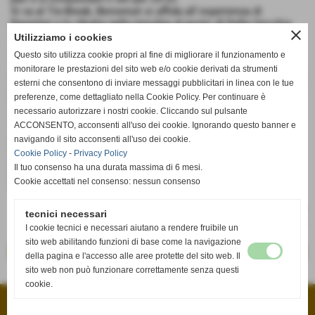
Si va al Tie-Break, Benvenuti si affida all´esperienza di
Parentini e lo ributta nella mischia al posto di Della Vecchia,
close
dopo più di due ore di gioca la stanchezza comincia a farsi
Utilizziamo i cookies
sentire su entrambe le squadre che commettono molti errori,
Questo sito utilizza cookie propri al fine di migliorare il funzionamento e
cambio campo con Omega avanti 8-7 trascinati da un
monitorare le prestazioni del sito web e/o cookie derivati da strumenti
immarcabile Ceccatelli, Riccetti e Parentini mettono a segno 2
esterni che consentono di inviare messaggi pubblicitari in linea con le tue
punti pesanti ma è l´Omega a conquistare il set e la partita col
preferenze, come dettagliato nella Cookie Policy. Per continuare è
punteggio di 15-13.
necessario autorizzare i nostri cookie. Cliccando sul pulsante
Alla fine di questa lunga battaglia la Termot. Caioli riesce a
strappare un punto sul campo ostico dell´Omega, buona la
ACCONSENTO, acconsenti all'uso dei cookie. Ignorando questo banner e
reazione della squadra sotto per 2-0 ma sono troppi gli errori
navigando il sito acconsenti all'uso dei cookie.
in fase di attacco e soprattutto la poca efficacia da posto 4.
Cookie Policy
-
Privacy Policy
Il prossimo incontro vedrà la Termot. Caioli ospitare a
Il tuo consenso ha una durata massima di 6 mesi.
Fucecchio, mercoledì 11 novembre ore 21:30, la Proscuitteria
Cookie accettati nel consenso: nessun consenso
VBA Firenze.
tecnici necessari
I cookie tecnici e necessari aiutano a rendere fruibile un
sito web abilitando funzioni di base come la navigazione
<< precedente
successivo >>
della pagina e l'accesso alle aree protette del sito web. Il
sito web non può funzionare correttamente senza questi
cookie.
A.S.D. VOLLEY FUCECCHIO
VIA PETRARCA, 33 - 50054 - Fucecchio (Firenze)
P.I. 04511350482 C.F 04511350482