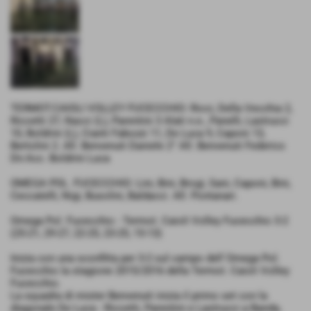
TERMOT.CAIOLI VOLLEY FUCECCHIO: Ricci, Della Vecchia 2,
Riccetti 27, Nacci (L), Parentini 3 Alati n.e., Panelli, Lastrucci
10, Boldrini (L), Cianti Fabozzi 11, De Luca 9, Caponi 13,
Bertolini 2. All. Benvenuti Daniele 2° All. Benvenuti Federico
Dir.Acc. Boldrini Luca
OMEGA POL. FUCECCHIO: Lini, Bini, Brogi, Sani, Caponi, Bini,
Ceccatelli, Nigi, Busolini, Baldacci. All. Pontanari.
Omega Pol. Fucecchio - Termot. Caioli Volley Fucecchio 3-2
(25-21, 29-27, 22-25, 23-25, 15-13)
Inizia con una sconfitta per 3-2 sul campo dell´Omega Pol.
Fucecchio la stagione 2015/2016 della Termot. Caioli Volley
Fucecchio.
La squadra di mister Benvenuti inizia il primo set con la
diagonale De Luca - Riccetti, Parentini e Lastrucci a Banda,