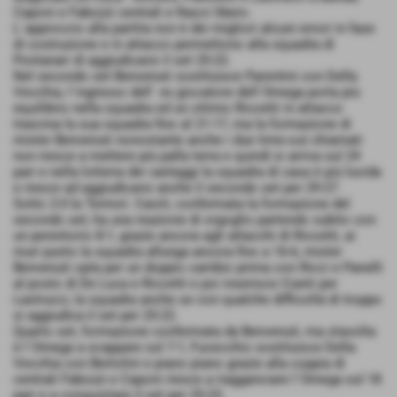
Caponi e Fabozzi centrali e Nacci libero.
L´approccio alla partita non è dei migliori alcuni errori in fase
di costruzione e in attacco permettono alla squadra di
Pontanari di aggiudicarsi il set 25-22.
Nel secondo set Benvenuti sostituisce Parentini con Della
Vecchia, l´ingresso dell´ ex giocatore dell´Omega porta più
equilibrio nella squadra ed un ottimo Riccetti in attacco
trascina la sua squadra fino al 21-17, ma la formazione di
mister Benvenuti nonostante anche i due time-out chiamati
non riesce a mettere più palla terra e quindi si arriva sul 24
pari e nella lotteria dei vantaggi la squadra di casa è più lucida
e riesce ad aggiudicarsi anche il secondo set per 29-27.
Sotto 2-0 la Termot. Caioli, confermata la formazione del
secondo set, ha una reazione di orgoglio partendo subito con
un perentorio 8-1, grazie ancora agli attacchi di Riccetti, ai
muri punto la squadra allunga ancora fino a 16-6, mister
Benvenuti opta per un doppio cambio prima con Ricci e Panelli
al posto di De Luca e Riccetti e poi inserisce Cianti per
Lastrucci, la squadra anche se con qualche difficoltà di troppo
si aggiudica il set per 25-22.
Quarto set, formazione confermata da Benvenuti, ma stavolta
è l´Omega a scappare sul 7-1, Fucecchio sostituisce Della
Vecchia con Bertolini e piano piano grazie alla coppia di
centrali Fabozzi e Caponi riesce a riagganciare l´Omega sul 18
pari e a conquistare il set per 25-23.