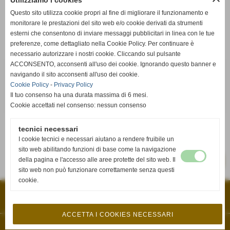
Utilizziamo i cookies
Venerdì 03/02/2023 21:30
PONSACCO (PI)
Questo sito utilizza cookie propri al fine di migliorare il funzionamento e
monitorare le prestazioni del sito web e/o cookie derivati da strumenti
TERMOT. CAIOLI
PONSACCO
3 - 2
VOLLEY
esterni che consentono di inviare messaggi pubblicitari in linea con le tue
VOLLEY
FUCECCHIO
preferenze, come dettagliato nella Cookie Policy. Per continuare è
necessario autorizzare i nostri cookie. Cliccando sul pulsante
25-17
21-25
25-15
25-27
15-10
ACCONSENTO, acconsenti all'uso dei cookie. Ignorando questo banner e
Martedì 31/01/2023 21:15
CASTELFRANCO DI SOTTO (PI)
navigando il sito acconsenti all'uso dei cookie.
Cookie Policy
-
Privacy Policy
CASTELFRANCO
SQUILIBRADIPI
0 - 3
Il tuo consenso ha una durata massima di 6 mesi.
VOLLEY
PISA
Cookie accettati nel consenso: nessun consenso
18-25
21-25
25-27
Venerdì 03/02/2023 21:30
tecnici necessari
RIPOSA
-
VIRTUS PISA
I cookie tecnici e necessari aiutano a rendere fruibile un
sito web abilitando funzioni di base come la navigazione
-
della pagina e l'accesso alle aree protette del sito web. Il
SCHEDA
CALENDARIO E RISULTATI
sito web non può funzionare correttamente senza questi
cookie.
A.S.D. VOLLEY FUCECCHIO
VIA PETRARCA, 33 - 50054 - Fucecchio (Firenze)
P.I. 04511350482 C.F 04511350482
volleyfucecchio@gmail.com
ACCETTA I COOKIES NECESSARI
Realizzazione siti web www.sitoper.it