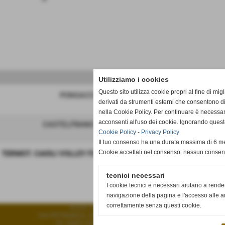
Utilizziamo i cookies
Questo sito utilizza cookie propri al fine di mi
PONSACCO VOLLEY
2 - 3
derivati da strumenti esterni che consentono di
26-28
25-19
16-25
25-1
nella Cookie Policy. Per continuare è necessa
acconsenti all'uso dei cookie. Ignorando quest
CASTELFRANCO VOLLEY
3 - 1
Cookie Policy
-
Privacy Policy
25-10
25-16
22-25
Il tuo consenso ha una durata massima di 6 me
Cookie accettati nel consenso: nessun conse
TERMOT. CAIOLI VOLLEY FUCECCHIO
-
tecnici necessari
I cookie tecnici e necessari aiutano a rende
navigazione della pagina e l'accesso alle ar
correttamente senza questi cookie.
A.S.D. VOLLEY FUCECCHIO
VIA PETRARCA, 33 - 50054 - Fucecchio (Firenze)
P.I. 04511350482 C.F 04511350482