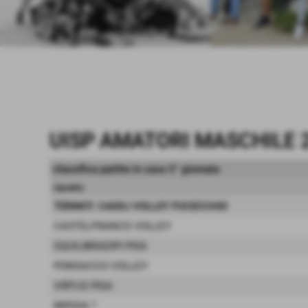
UISP AMATORI MASCHILE 2
classifica partite in casa 3° giornata
squadra
TERMOT. CAIOLI VOLLEY FUCECCHIO
CASTELFRANCO VOLLEY
SQUILIBRADIPI PISA
PONSACCO VOLLEY
VIRTUS PISA
RIPOSA
*