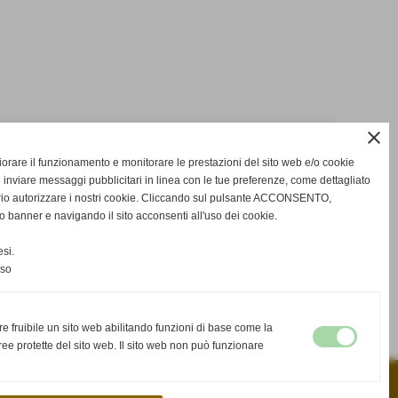
close
gliorare il funzionamento e monitorare le prestazioni del sito web e/o cookie
SQUILIBRADIPI PISA
 inviare messaggi pubblicitari in linea con le tue preferenze, come dettagliato
3
11-15
rio autorizzare i nostri cookie. Cliccando sul pulsante ACCONSENTO,
o banner e navigando il sito acconsenti all'uso dei cookie.
VIRTUS PISA
25-16
si.
nso
RIPOSA
-
SCHEDA
CALENDARIO E RISULTATI
re fruibile un sito web abilitando funzioni di base come la
ee protette del sito web. Il sito web non può funzionare