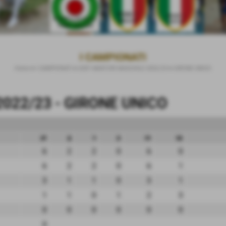
I CAMPIONATI
Home
>
I CAMPIONATI
>
UISP AMATORI MASCHILE 2022/23
>
GIRONE UNICO
022/23 - GIRONE UNICO
pt
g
v
p
sv
sp
6
2
2
0
6
0
6
2
2
0
6
1
3
1
1
0
3
1
1
1
0
1
2
3
0
0
0
0
0
0
0