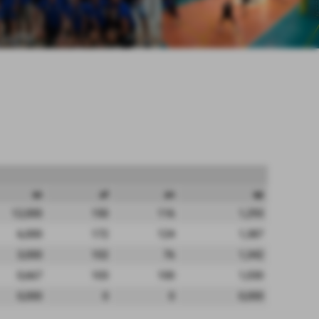
qs
pf
ps
qp
12,000
150
116
1,293
6,000
172
124
1,387
3,000
102
76
1,342
0,667
103
100
1,030
0,000
0
0
0,000