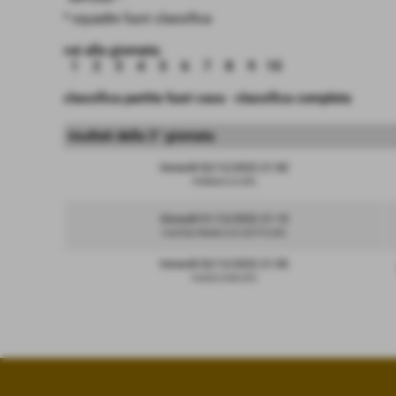
* squadre fuori classifica
vai alla giornata:
1
2
3
4
5
6
7
8
9
10
classifica partite fuori casa
-
classifica completa
risultati della 3° giornata
Venerdì 02/12/2022 21:30
PONSACCO (PI)
Giovedì 01/12/2022 21:15
CASTELFRANCO DI SOTTO (PI)
Venerdì 02/12/2022 21:30
FUCECCHIO (FI)