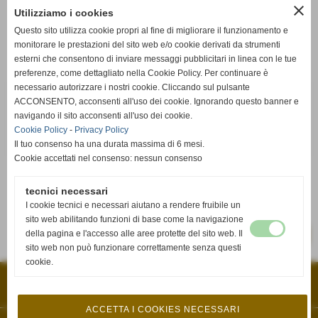
Venerdì 13/01/2023 21:30
close
Utilizziamo i cookies
PISA (PI)
Questo sito utilizza cookie propri al fine di migliorare il funzionamento e
TERMOT. CAIOLI
monitorare le prestazioni del sito web e/o cookie derivati da strumenti
VIRTUS PISA
2 - 3
VOLLEY
FUCECCHIO
esterni che consentono di inviare messaggi pubblicitari in linea con le tue
preferenze, come dettagliato nella Cookie Policy. Per continuare è
25-20
25-12
25-27
22-25
12-15
necessario autorizzare i nostri cookie. Cliccando sul pulsante
Venerdì 13/01/2023 21:30
ACCONSENTO, acconsenti all'uso dei cookie. Ignorando questo banner e
PONSACCO (PI)
navigando il sito acconsenti all'uso dei cookie.
PONSACCO
CASTELFRANCO
3 - 2
Cookie Policy
-
Privacy Policy
VOLLEY
VOLLEY
Il tuo consenso ha una durata massima di 6 mesi.
24-26
25-20
25-21
21-25
15-6
Cookie accettati nel consenso: nessun consenso
Venerdì 13/01/2023 21:30
SQUILIBRADIPI
tecnici necessari
RIPOSA
-
PISA
I cookie tecnici e necessari aiutano a rendere fruibile un
sito web abilitando funzioni di base come la navigazione
-
della pagina e l'accesso alle aree protette del sito web. Il
SCHEDA
CALENDARIO E RISULTATI
sito web non può funzionare correttamente senza questi
cookie.
A.S.D. VOLLEY FUCECCHIO
VIA PETRARCA, 33 - 50054 - Fucecchio (Firenze)
P.I. 04511350482 C.F 04511350482
volleyfucecchio@gmail.com
ACCETTA I COOKIES NECESSARI