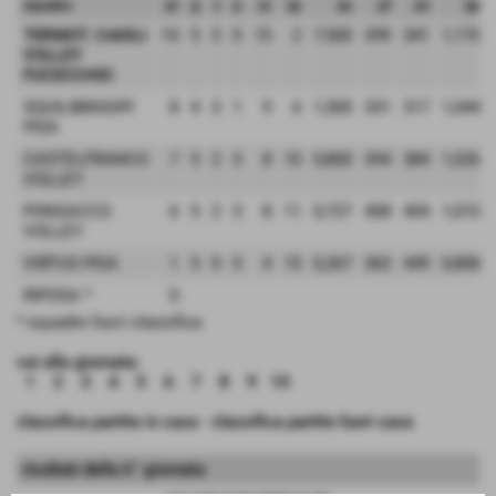
squadra
pt
g
v
p
sv
sp
qs
pf
ps
qp
TERMOT. CAIOLI
14
5
5
0
15
2
7,500
399
341
1,170
VOLLEY
FUCECCHIO
SQUILIBRADIPI
8
4
3
1
9
6
1,500
331
317
1,044
PISA
CASTELFRANCO
7
5
2
3
8
10
0,800
394
384
1,026
VOLLEY
PONSACCO
6
5
2
3
8
11
0,727
408
404
1,010
VOLLEY
VIRTUS PISA
1
5
0
5
4
15
0,267
363
449
0,808
RIPOSA
*
0
* squadre fuori classifica
vai alla giornata:
1
2
3
4
5
6
7
8
9
10
classifica partite in casa
-
classifica partite fuori casa
risultati della 6° giornata