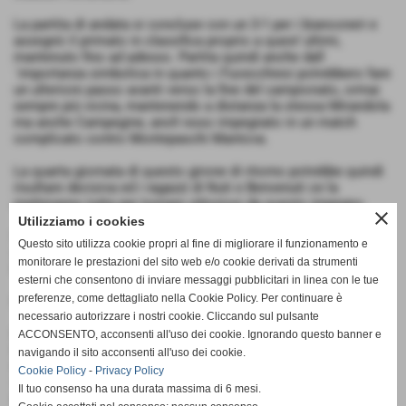
La partita di andata si concluse con un 3-1 per i bianconeri e
assegnò il primato in classifica proprio a quest´ultimi,
mantenuto fino ad adesso. Partita quindi anche dall
´importanza simbolica in quanto i Fucecchiesi potrebbero fare
un ulteriore passo avanti verso la fine del campionato, ormai
sempre più vicina, mantenendo a distanza la stessa Mirandola
ma anche Campegine, anch´esso impegnato in un match
complicato contro Montepaschi Mantova.
La quarta giornata di questo girone di ritorno potrebbe quindi
risultare decisiva ed i ragazzi di Nuti e Benvenuti ce la
metteranno tutta per tornare vittoriosi da questo impegno.
close
Utilizziamo i cookies
Inizio fissato alle ore 18:00 con diretta streaming sul sito
Questo sito utilizza cookie propri al fine di migliorare il funzionamento e
www.volleyfucecchio.it o sulla pagina Facebook del Volley
monitorare le prestazioni del sito web e/o cookie derivati da strumenti
Fucecchio.
esterni che consentono di inviare messaggi pubblicitari in linea con le tue
preferenze, come dettagliato nella Cookie Policy. Per continuare è
Forza ragazzi!
necessario autorizzare i nostri cookie. Cliccando sul pulsante
DREAM VOLLEY FUCECCHIO: Caramelli, Ferretti, Lusori,
ACCONSENTO, acconsenti all'uso dei cookie. Ignorando questo banner e
Rossi, Aliberti, Giani, Lupetti (L), Freut, Lumini , Rocchini,
navigando il sito acconsenti all'uso dei cookie.
Hendriks, Cenni, Lazzeroni, Tesi (L). All.: Nuti-Benvenuti.
Cookie Policy
-
Privacy Policy
STADIUM PALLAVOLO MIRANDOLA: Ghelfi G., Ghelfi F., Bertoli,
Il tuo consenso ha una durata massima di 6 mesi.
Bellei, Rustichelli R., Persona, Managlia (L), Valeri, Cadore,