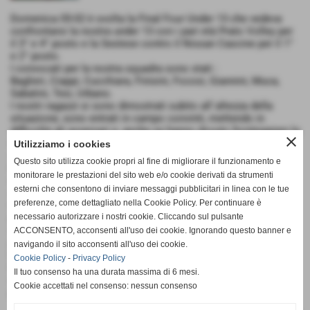
Domenica 05-02 è svolta la Final Four Under 13 che vedeva
confrontarsi la nostra under 13 con i pari età Prato Volley per
il 3° e 4° posto e la Sestese contro il Nissan Cascine per il 1°
e 2° posto.
I convocati per la nostra squadra sono stati :
Baglieri, Ciappi, Cucchiara, Finisini, Focosi, Giannini, Muca,
Sabatini, Tesi, Urbano.
I nostri ragazzi si sono dimostrati subito all´altezza della
situazione, sono entrati in campo convinti, mettendo in
difficoltà gli avversari e, anche se hanno dovuto fronteggiare la
close
rimonta tentata dai ragazzi del Prato, hanno concluso il primo
Utilizziamo i cookies
set 25-19.
Questo sito utilizza cookie propri al fine di migliorare il funzionamento e
Nei set successivi, i nostri ragazzi hanno preso maggiore
monitorare le prestazioni del sito web e/o cookie derivati da strumenti
consapevolezza delle loro possibilità e i punteggi finali sono
esterni che consentono di inviare messaggi pubblicitari in linea con le tue
stati di 25-12 e 25-11.
preferenze, come dettagliato nella Cookie Policy. Per continuare è
I ragazzi del Prato hanno fatto ciò che potevano ma, troppo
piccoli per confrontarsi con i nostri che, comunque hanno
necessario autorizzare i nostri cookie. Cliccando sul pulsante
dimostrato una buona crescita tecnica e di squadra. Peccato
ACCONSENTO, acconsenti all'uso dei cookie. Ignorando questo banner e
per la semifinale contro la Sestese che probabilmente è stata
navigando il sito acconsenti all'uso dei cookie.
la peggiore partita giocata in tutto il campionato e ci ha tolto
Cookie Policy
-
Privacy Policy
la soddisfazione di giocare la finale per il 1° e 2° posto
Il tuo consenso ha una durata massima di 6 mesi.
comunque bravi ragazzi, che questo sia un buon punto di
Cookie accettati nel consenso: nessun consenso
partenza.