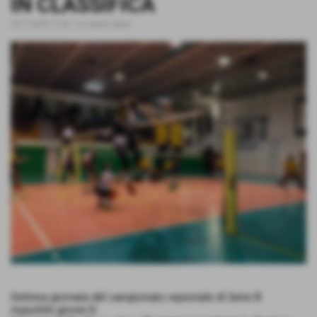
IN CLASSIFICA
23-11-2018 17:42
-
Le nostre news
Settima giornata del campionato nazionale di Serie B
maschile girone D.