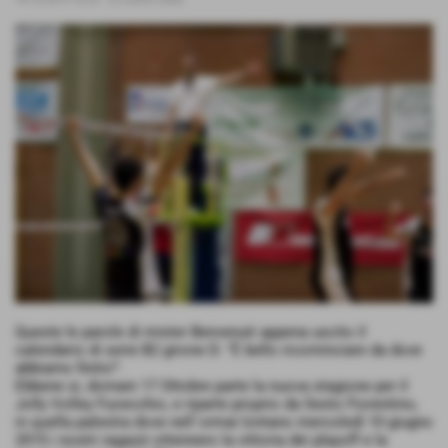
Queste le parole di mister Benvenuti appena uscito il
calendario di serie B2 girone D: "È bello ricominciare da dove
abbiamo finito!".
Ebbene si, domani 17 Ottobre parte la nuova stagione per il
Jolly Volley Fucecchio, e riparte proprio da Sesto Fiorentino,
in quella palestra dove nell´ormai lontano mercoledì 10 giugno
2015 i nostri ragazzi ottennero la vittoria dei playoff e la